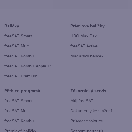
Balíčky
Prémiové balíčky
freeSAT Smart
HBO Max Pak
freeSAT Multi
freeSAT Active
freeSAT Kombi+
Maďarský balíček
freeSAT Kombi+ Apple TV
freeSAT Premium
Přehled programů
Zákaznický servis
freeSAT Smart
Můj freeSAT
freeSAT Multi
Dokumenty ke stažení
freeSAT Kombi+
Průvodce fakturou
Prémiové balíčky
Seznam partnerů