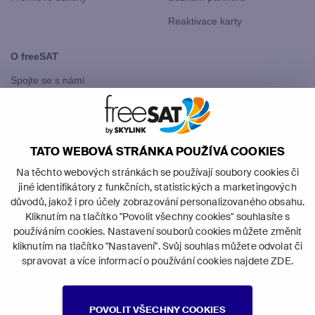
Reaktivace karty
O freeSAT
Spojte se s námi
freeSAT Slovensko
TATO WEBOVÁ STRÁNKA POUŽÍVÁ COOKIES
Na těchto webových stránkách se používají soubory cookies či
jiné identifikátory z funkčních, statistických a marketingových
důvodů, jakož i pro účely zobrazování personalizovaného obsahu.
Kliknutím na tlačítko "Povolit všechny cookies" souhlasíte s
©
2026
Canal+ Luxembourg S. à r.l. -
používáním cookies. Nastavení souborů cookies můžete změnit
všechna práva vyhrazena.
kliknutím na tlačítko "Nastavení". Svůj souhlas můžete odvolat či
freeSAT je obchodní značka používaná
spravovat a více informací o používání cookies najdete
ZDE
.
pod licencí Canal+ Luxembourg S. à r.l.
se sídlem Rue Albert Borschette 4, L-1246 Luxembourg; R.C.S.
Luxembourg: B 87905.
POVOLIT VŠECHNY COOKIES