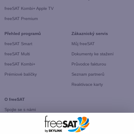
freeSAT Kombi+ Apple TV
freeSAT Premium
Přehled programů
Zákaznický servis
freeSAT Smart
Můj freeSAT
freeSAT Multi
Dokumenty ke stažení
freeSAT Kombi+
Průvodce fakturou
Prémiové balíčky
Seznam partnerů
Reaktivace karty
O freeSAT
Spojte se s námi
freeSAT Slovensko