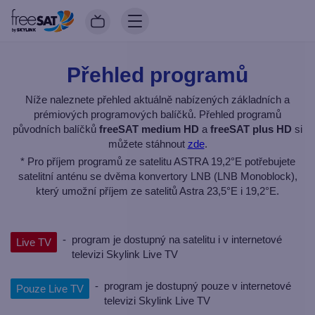
Přehled programů
Níže naleznete přehled aktuálně nabízených základních a
prémiových programových balíčků. Přehled programů
původních balíčků
freeSAT medium HD
a
freeSAT plus HD
si
můžete stáhnout
zde
.
* Pro příjem programů ze satelitu ASTRA 19,2°E potřebujete
satelitní anténu se dvěma konvertory LNB (LNB Monoblock),
který umožní příjem ze satelitů Astra 23,5°E i 19,2°E.
-
program je dostupný na satelitu i v internetové
Live TV
televizi Skylink Live TV
-
program je dostupný pouze v internetové
Pouze Live TV
televizi Skylink Live TV