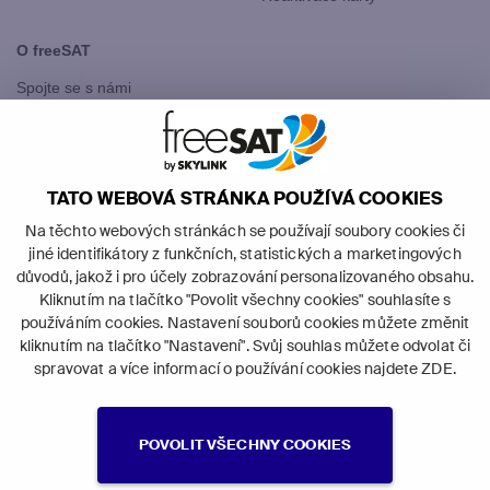
O freeSAT
Spojte se s námi
freeSAT Slovensko
TATO WEBOVÁ STRÁNKA POUŽÍVÁ COOKIES
Na těchto webových stránkách se používají soubory cookies či
jiné identifikátory z funkčních, statistických a marketingových
důvodů, jakož i pro účely zobrazování personalizovaného obsahu.
Kliknutím na tlačítko "Povolit všechny cookies" souhlasíte s
©
2026
Canal+ Luxembourg S. à r.l. -
používáním cookies. Nastavení souborů cookies můžete změnit
všechna práva vyhrazena.
kliknutím na tlačítko "Nastavení". Svůj souhlas můžete odvolat či
freeSAT je obchodní značka používaná
spravovat a více informací o používání cookies najdete
ZDE
.
pod licencí Canal+ Luxembourg S. à r.l.
se sídlem Rue Albert Borschette 4, L-1246 Luxembourg; R.C.S.
Luxembourg: B 87905.
POVOLIT VŠECHNY COOKIES