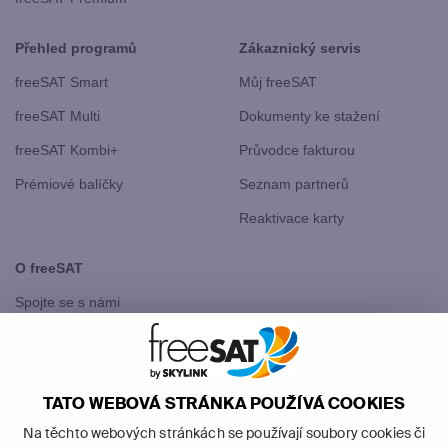
Přehled programů
Zákaznický servis
freeSAT Smart
Můj freeSAT
freeSAT Multi
Dokumenty ke stažení
freeSAT Kombi+
Průvodce fakturou
Prémiové balíčky
Seznam partnerů
Reaktivace karty
O freeSAT
Spojte se s námi
freeSAT Slovensko
TATO WEBOVÁ STRÁNKA POUŽÍVÁ COOKIES
Na těchto webových stránkách se používají soubory cookies či