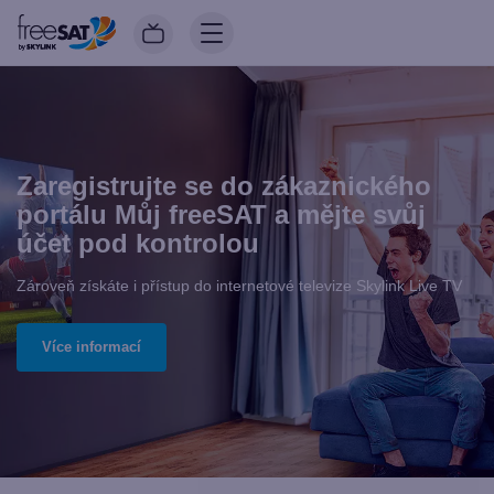
Zaregistrujte se do zákaznického
portálu Můj freeSAT a mějte svůj
účet pod kontrolou
Zároveň získáte i přístup do internetové televize Skylink Live TV
Více informací