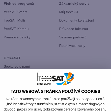
Přehled programů
Zákaznický servis
freeSAT Smart
Můj freeSAT
freeSAT Multi
Dokumenty ke stažení
freeSAT Kombi+
Průvodce fakturou
Prémiové balíčky
Seznam partnerů
Reaktivace karty
O freeSAT
Spojte se s námi
freeSAT Slovensko
TATO WEBOVÁ STRÁNKA POUŽÍVÁ COOKIES
Na těchto webových stránkách se používají soubory cookies či
jiné identifikátory z funkčních, statistických a marketingových
důvodů, jakož i pro účely zobrazování personalizovaného obsahu.