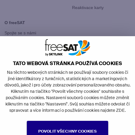
Reaktivace karty
O freeSAT
Spojte se s námi
freeSAT Slovensko
TATO WEBOVÁ STRÁNKA POUŽÍVÁ COOKIES
Na těchto webových stránkách se používají soubory cookies či
jiné identifikátory z funkčních, statistických a marketingových
důvodů, jakož i pro účely zobrazování personalizovaného obsahu.
Kliknutím na tlačítko "Povolit všechny cookies" souhlasíte s
©
2026
Canal+ Luxembourg S. à r.l. -
používáním cookies. Nastavení souborů cookies můžete změnit
všechna práva vyhrazena.
kliknutím na tlačítko "Nastavení". Svůj souhlas můžete odvolat či
freeSAT je obchodní značka používaná
spravovat a více informací o používání cookies najdete
ZDE
.
pod licencí Canal+ Luxembourg S. à r.l.
se sídlem Rue Albert Borschette 4, L-1246 Luxembourg; R.C.S.
Luxembourg: B 87905.
POVOLIT VŠECHNY COOKIES