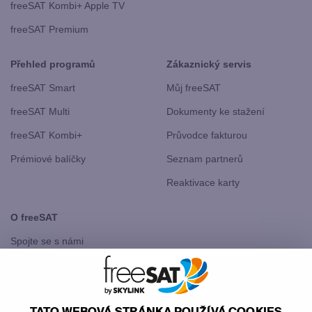
freeSAT Kombi+ Apple TV
freeSAT Premium
Přehled programů
Zákaznický servis
freeSAT Smart
Můj freeSAT
freeSAT Multi
Dokumenty ke stažení
freeSAT Kombi+
Průvodce fakturou
Prémiové balíčky
Seznam partnerů
Reaktivace karty
O freeSAT
Spojte se s námi
freeSAT Slovensko
TATO WEBOVÁ STRÁNKA POUŽÍVÁ COOKIES