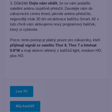
3. Důležité!
Dejte nám vědět
, že se vám podařilo
satelitní anténu úspěšně přetočit. Zavolejte nám do
zákaznické centra ihned, jakmile anténu přetočíte,
nejpozději však 30 dní od aktivace balíčku Smart. Až v
tuto chvíli vám aktivujeme nový programový balíček,
který si vyberete.
Pozor, tento postup je platný pouze pro zákazníky, kteří
přijímají signál ze satelitu Thor 6, Thor 7 a Intelsat
0.8°W
a mají aktivní některý z balíčků light, medium HD,
plus HD.
Live TV
Můj freeSAT