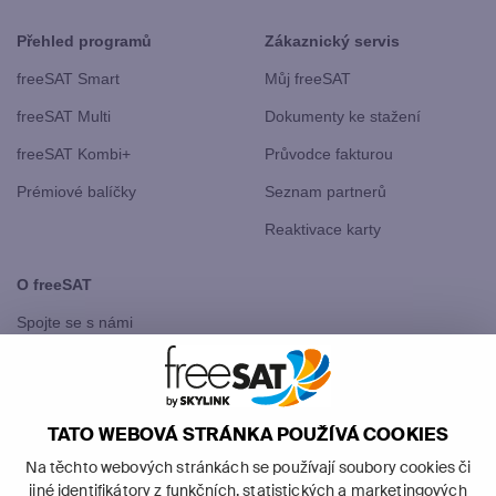
Přehled programů
Zákaznický servis
freeSAT Smart
Můj freeSAT
freeSAT Multi
Dokumenty ke stažení
freeSAT Kombi+
Průvodce fakturou
Prémiové balíčky
Seznam partnerů
Reaktivace karty
O freeSAT
Spojte se s námi
freeSAT Slovensko
TATO WEBOVÁ STRÁNKA POUŽÍVÁ COOKIES
Na těchto webových stránkách se používají soubory cookies či
jiné identifikátory z funkčních, statistických a marketingových