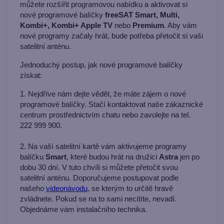
můžete rozšířit programovou nabídku a aktivovat si
nové programové balíčky
freeSAT Smart, Multi,
Kombi+, Kombi+ Apple TV
nebo
Premium
. Aby vám
nové programy začaly hrát, bude potřeba přetočit si vaši
satelitní anténu.
Jednoduchý postup, jak nové programové balíčky
získat:
1. Nejdříve nám dejte vědět, že máte zájem o nové
programové balíčky. Stačí kontaktovat naše zákaznické
centrum prostřednictvím chatu nebo zavolejte na tel.
222 999 900.
2. Na vaší satelitní kartě vám aktivujeme programy
balíčku
Smart
, které budou hrát na družici
Astra
jen po
dobu 30 dní. V tuto chvíli si můžete přetočit svou
satelitní anténu. Doporučujeme postupovat podle
našeho
videonávodu
, se kterým to určitě hravě
zvládnete. Pokud se na to sami necítíte, nevadí.
Objednáme vám instalačního technika.