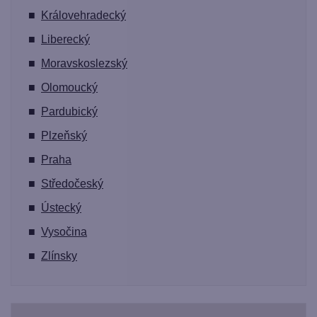
■
Královehradecký
■
Liberecký
■
Moravskoslezský
■
Olomoucký
■
Pardubický
■
Plzeňský
■
Praha
■
Středočeský
■
Ústecký
■
Vysočina
■
Zlínsky