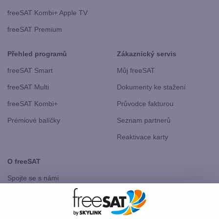
freeSAT Kombi+ Apple TV
freeSAT Premium
Přehled programů
Zákaznický servis
freeSAT Smart
Můj freeSAT
freeSAT Multi
Dokumenty ke stažení
freeSAT Kombi+
Průvodce fakturou
Prémiové balíčky
Seznam partnerů
Reaktivace karty
O freeSAT
Spojte se s námi
freeSAT Slovensko