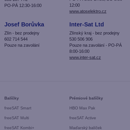
12:00
PO-PÁ 12:30-16:00
www.atoselektro.cz
Josef Borůvka
Inter-Sat Ltd
Zlín - bez prodejny
Zlínský kraj - bez prodejny
602 714 544
530 506 906
Pouze na zavolání
Pouze na zavolání - PO-PÁ
8:00-16:00
www.inter-sat.cz
Balíčky
Prémiové balíčky
freeSAT Smart
HBO Max Pak
freeSAT Multi
freeSAT Active
freeSAT Kombi+
Maďarský balíček