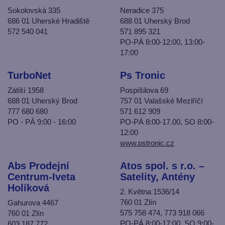
Sokolovská 335
Neradice 375
686 01 Uherské Hradiště
688 01 Uherský Brod
572 540 041
571 895 321
PO-PÁ 8:00-12:00, 13:00-
17:00
TurboNet
Ps Tronic
Zátiší 1958
Pospíšilova 69
688 01 Uherský Brod
757 01 Valašské Meziříčí
777 680 680
571 612 909
PO - PÁ 9:00 - 16:00
PO-PÁ 8:00-17.00, SO 8:00-
12:00
www.pstronic.cz
Abs Prodejní
Atos spol. s r.o. –
Centrum-Iveta
Satelity, Antény
Holíková
2. Května 1536/14
760 01 Zlín
Gahurova 4467
575 758 474, 773 918 066
760 01 Zlín
PO-PÁ 8:00-17:00, SO 9:00-
603 187 772