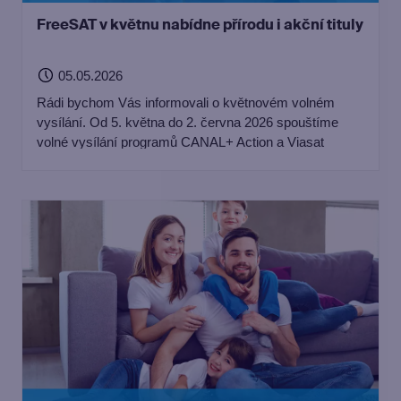
FreeSAT v květnu nabídne přírodu i akční tituly
05.05.2026
Rádi bychom Vás informovali o květnovém volném
vysílání. Od 5. května do 2. června 2026 spouštíme
volné vysílání programů CANAL+ Action a Viasat
Nature pro všechny zákazníky freeSATu, kteří přijímají
signál ze satelitu Astra 23,5°E.