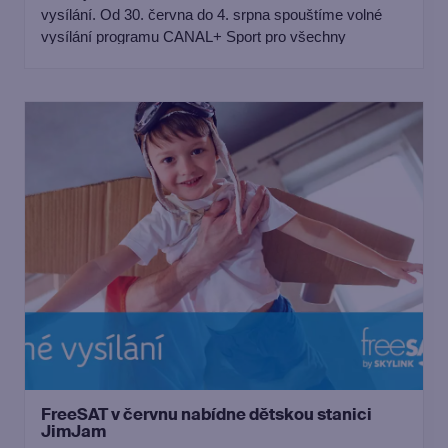
vysílání. Od 30. června do 4. srpna spouštíme volné
vysílání programu CANAL+ Sport pro všechny
zákazníky freeSATu, a to jak prostřednictvím satelitního
příjmu, tak i v internetové televizi Skylink Live TV.
FreeSAT v červnu nabídne dětskou stanici
JimJam