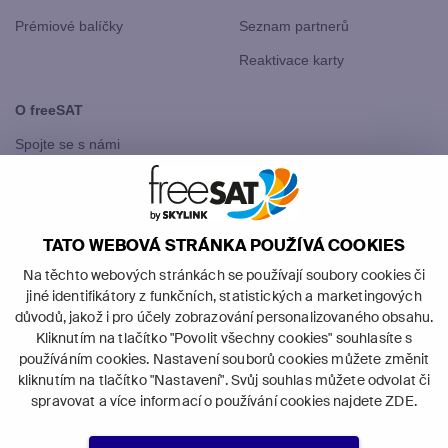
Prémiové balíčky
Seznam partnerů
Reaktivace karty
O freeSAT
Spojte se s námi
freeSAT Slovensko
TATO WEBOVÁ STRÁNKA POUŽÍVÁ COOKIES
Na těchto webových stránkách se používají soubory cookies či
jiné identifikátory z funkčních, statistických a marketingových
důvodů, jakož i pro účely zobrazování personalizovaného obsahu.
Kliknutím na tlačítko "Povolit všechny cookies" souhlasíte s
©
2026
Canal+ Luxembourg S. à r.l. -
používáním cookies. Nastavení souborů cookies můžete změnit
všechna práva vyhrazena.
kliknutím na tlačítko "Nastavení". Svůj souhlas můžete odvolat či
freeSAT je obchodní značka používaná
spravovat a více informací o používání cookies najdete
ZDE
.
pod licencí Canal+ Luxembourg S. à r.l.
se sídlem Rue Albert Borschette 4, L-1246 Luxembourg; R.C.S.