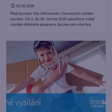
02.06.2026
Rádi bychom Vás informovali o červnovém volném
vysílání. Od 2. do 30. června 2026 spouštíme volné
vysílání dětského programu JimJam pro všechny
zákazníky freeSATu, a to jak prostřednictvím satelitního
příjmu, tak i v internetové televizi Skylink Live TV.