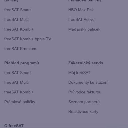
Balíčky
Prémiové balíčky
freeSAT Smart
HBO Max Pak
freeSAT Multi
freeSAT Active
freeSAT Kombi+
Maďarský balíček
freeSAT Kombi+ Apple TV
freeSAT Premium
Přehled programů
Zákaznický servis
freeSAT Smart
Můj freeSAT
freeSAT Multi
Dokumenty ke stažení
freeSAT Kombi+
Průvodce fakturou
Prémiové balíčky
Seznam partnerů
Reaktivace karty
O freeSAT