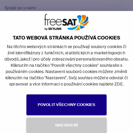
Spojte se s námi
freeSAT Slovensko
TATO WEBOVÁ STRÁNKA POUŽÍVÁ COOKIES
Na těchto webových stránkách se používají soubory cookies či
jiné identifikátory z funkčních, statistických a marketingových
důvodů, jakož i pro účely zobrazování personalizovaného obsahu.
Kliknutím na tlačítko "Povolit všechny cookies" souhlasíte s
©
2026
Canal+ Luxembourg S. à r.l. -
používáním cookies. Nastavení souborů cookies můžete změnit
všechna práva vyhrazena.
kliknutím na tlačítko "Nastavení". Svůj souhlas můžete odvolat či
freeSAT je obchodní značka používaná
spravovat a více informací o používání cookies najdete
ZDE
.
pod licencí Canal+ Luxembourg S. à r.l.
se sídlem Rue Albert Borschette 4, L-1246 Luxembourg; R.C.S.
Luxembourg: B 87905.
POVOLIT VŠECHNY COOKIES
Všeobecné podmínky
Ochrana soukromí
NASTAVENÍ