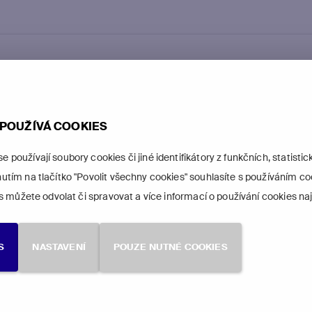
Zákaznický
O freeSAT
mů
servis
Spojte se s námi
 Smart
Můj freeSAT
freeSAT
POUŽÍVÁ COOKIES
Multi
Dokumenty ke
Slovensko
stažení
používají soubory cookies či jiné identifikátory z funkčních, statist
 Kombi+
Průvodce
utím na tlačítko "Povolit všechny cookies" souhlasíte s používáním c
é
fakturou
as můžete odvolat či spravovat a více informací o používání cookies n
Seznam
partnerů
Reaktivace karty
S
NASTAVENÍ
POUZE NUTNÉ COOKIES