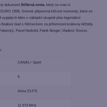
vaný dokument
Stříbrná cesta
, který se vrací k
a EURO 1996. Snímek připomíná klíčové momenty, které se
vypjatých bitev v základní skupině přes legendární
po finálový duel s Německem za přítomnosti královny Alžběty
l Poborský, Pavel Nedvěd, Patrik Berger, Vladimír Šmicer,
:
CANAL+ Sport
6
Astra 23,5°E
11 973 MHz