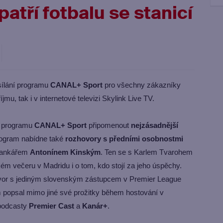
atří fotbalu se stanicí
sílání programu
CANAL+ Sport
pro všechny zákazníky
íjmu, tak i v internetové televizi Skylink Live TV.
a programu
CANAL+ Sport
připomenout
nejzásadnější
rogram nabídne také
rozhovory s předními osobnostmi
brankářem
Antonínem Kinským
. Ten se s Karlem Tvarohem
ém večeru v Madridu i o tom, kdo stojí za jeho úspěchy.
ovor s jediným slovenským zástupcem v Premier League
 popsal mimo jiné své prožitky během hostování v
 podcasty
Premier Cast
a
Kanár+
.