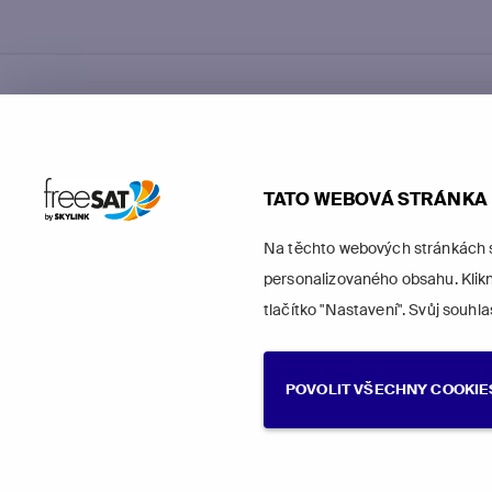
Balíčky
Prémiové
Přehled
balíčky
progra
freeSAT Smart
HBO Max Pak
freeSAT
freeSAT Multi
TATO WEBOVÁ STRÁNKA 
freeSAT Active
freeSAT 
freeSAT Kombi+
Na těchto webových stránkách se 
Maďarský
freeSAT
freeSAT Kombi+
balíček
personalizovaného obsahu. Klikn
Apple TV
Prémiov
tlačítko "Nastavení". Svůj souhl
balíčky
freeSAT
Premium
POVOLIT VŠECHNY COOKIE