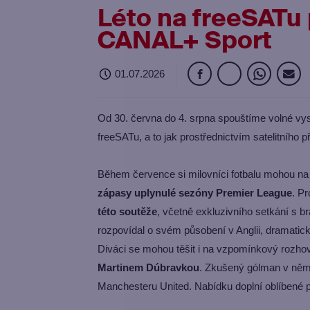
Léto na freeSATu p
CANAL+ Sport
01.07.2026
Od 30. června do 4. srpna spouštíme volné vy
freeSATu, a to jak prostřednictvím satelitního př
Během července si milovníci fotbalu mohou n
zápasy uplynulé sezóny Premier League
. P
této soutěže
, včetně exkluzivního setkání s 
rozpovídal o svém působení v Anglii, dramatick
Diváci se mohou těšit i na vzpomínkový rozh
Martinem Dúbravkou
. Zkušený gólman v něm
Manchesteru United. Nabídku doplní oblíbené