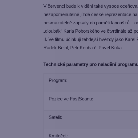
V červenci bude k vidění také vysoce oceňo
nezapomenutelné jízdě české reprezentace n
nesmazatelně zapsaly do paměti fanoušků – od 
„dloubák“ Karla Poborského ve čtvrtfinále až 
II. Ve filmu účinkují tehdejší hvězdy jako Kare
Radek Bejbl, Petr Kouba či Pavel Kuka.
Technické
parametry
pro naladění programu
Program:
Pozice ve FastScanu:
Satelit:
Kmitočet: