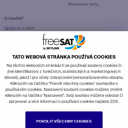
Reaktivace karty
O freeSAT
Spojte se s námi
freeSAT Slovensko
TATO WEBOVÁ STRÁNKA POUŽÍVÁ COOKIES
Na těchto webových stránkách se používají soubory cookies či
jiné identifikátory z funkčních, statistických a marketingových
důvodů, jakož i pro účely zobrazování personalizovaného obsahu.
Kliknutím na tlačítko "Povolit všechny cookies" souhlasíte s
©
2026
Canal+ Luxembourg S. à r.l. -
používáním cookies. Nastavení souborů cookies můžete změnit
všechna práva vyhrazena.
kliknutím na tlačítko "Nastavení". Svůj souhlas můžete odvolat či
freeSAT je obchodní značka používaná
spravovat a více informací o používání cookies najdete
ZDE
.
pod licencí Canal+ Luxembourg S. à r.l.
se sídlem Rue Albert Borschette 4, L-1246 Luxembourg; R.C.S.
Luxembourg: B 87905.
POVOLIT VŠECHNY COOKIES